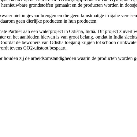
 hernieuwbare grondstoffen gemaakt en de producten worden in doosjes
water niet in gevaar brengen en die geen kunstmatige irrigatie vereise
 daarom geen dierlijke producten in hun producten.
artner aan een waterproject in Odisha, India. Dit project zuivert wate
ater en het aanbieden hiervan is van groot belang, omdat in India slech
. Doordat de bewoners van Odisha toegang krijgen tot schoon drinkwate
ordt tevens CO2-uitstoot bespaart.
voor houden zij de arbeidsomstandigheden waarin de producten worden g