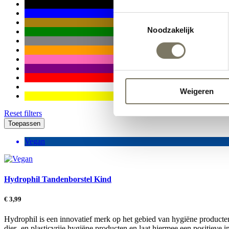
Toestemmingsselectie
Noodzakelijk
Weigeren
Reset filters
Toepassen
Vegan
Hydrophil Tandenborstel Kind
€
3,99
Hydrophil is een innovatief merk op het gebied van hygiëne producte
dier- en plasticvrije hygiëne producten en laat hiermee een positiev