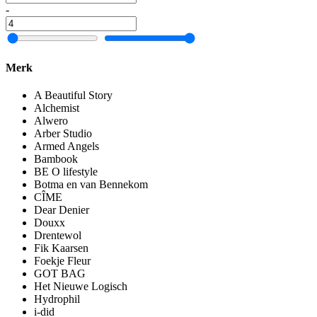
-
Merk
A Beautiful Story
Alchemist
Alwero
Arber Studio
Armed Angels
Bambook
BE O lifestyle
Botma en van Bennekom
CÎME
Dear Denier
Douxx
Drentewol
Fik Kaarsen
Foekje Fleur
GOT BAG
Het Nieuwe Logisch
Hydrophil
i-did