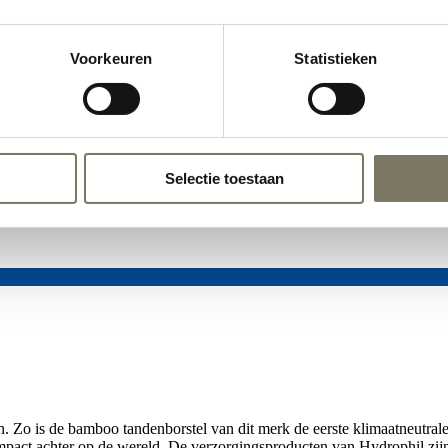
Voorkeuren
Statistieken
Selectie toestaan
n. Zo is de bamboo tandenborstel van dit merk de eerste klimaatneutral
e impact achter op de wereld. De verzorgingsproducten van Hydrophil zi