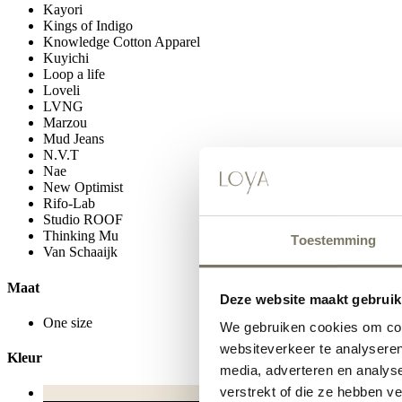
Kayori
Kings of Indigo
Knowledge Cotton Apparel
Kuyichi
Loop a life
Loveli
LVNG
Marzou
Mud Jeans
N.V.T
Nae
New Optimist
Rifo-Lab
Studio ROOF
Thinking Mu
Toestemming
Van Schaaijk
Maat
Deze website maakt gebruik
One size
We gebruiken cookies om cont
websiteverkeer te analyseren
Kleur
media, adverteren en analys
verstrekt of die ze hebben v