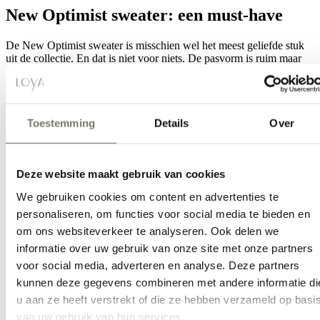
New Optimist sweater: een must-have
De New Optimist sweater is misschien wel het meest geliefde stuk
uit de collectie. En dat is niet voor niets. De pasvorm is ruim maar
niet slordig, comfortabel maar niet saai.
Een New Optimist trui of sweatshirt is precies het stuk dat je elke
week terug pakt. Op een vrije dag, maar ook over een coltrui of
onder een jasje. Verstelbaar in gebruik, sterk in uitstraling.
Toestemming
Details
Over
Wat maakt de sweaters zo bijzonder?
Herkenbare teksten die optimisme uitstralen
Deze website maakt gebruik van cookies
Prettige kwaliteit die wasbeurt na wasbeurt meegaat
Tijdloze pasvorm die breed te stylen is
We gebruiken cookies om content en advertenties te
Beschikbaar in meerdere kleuren voor elk seizoen
personaliseren, om functies voor social media te bieden en
Unisex uitstraling die breed gedragen wordt
om ons websiteverkeer te analyseren. Ook delen we
informatie over uw gebruik van onze site met onze partners
New Optimist shirt voor elke dag
voor social media, adverteren en analyse. Deze partners
Het New Optimist shirt is de perfecte aanvulling op je dagelijkse
kunnen deze gegevens combineren met andere informatie di
garderobe. Of je nu kiest voor een klassiek wit exemplaar of een
u aan ze heeft verstrekt of die ze hebben verzameld op basi
bolder kleur, elk New Optimist t-shirt heeft die onmiskenbare
van uw gebruik van hun services.