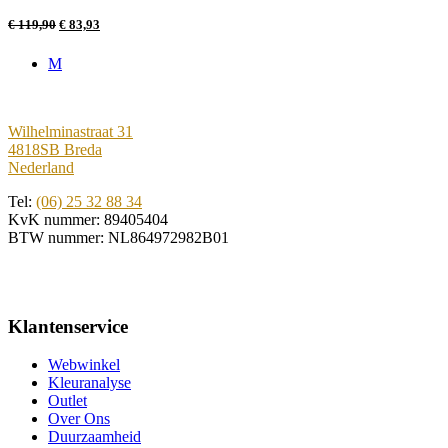
€
119,90
€
83,93
M
Wilhelminastraat 31
4818SB Breda
Nederland
Tel:
(06) 25 32 88 34
KvK nummer: 89405404
BTW nummer: NL864972982B01
Klantenservice
Webwinkel
Kleuranalyse
Outlet
Over Ons
Duurzaamheid