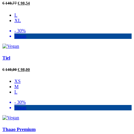
€
140,77
€
98,54
L
XL
- 30%
Vegan
Tiel
€
140,00
€
98,00
XS
M
L
- 30%
Vegan
Thaao Premium