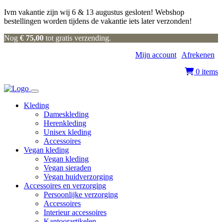
Ivm vakantie zijn wij 6 & 13 augustus gesloten! Webshop
bestellingen worden tijdens de vakantie iets later verzonden!
Nog
€
75,00
tot gratis verzending.
Mijn account
|
Afrekenen
|
0 items
Kleding
Dameskleding
Herenkleding
Unisex kleding
Accessoires
Vegan kleding
Vegan kleding
Vegan sieraden
Vegan huidverzorging
Accessoires en verzorging
Persoonlijke verzorging
Accessoires
Interieur accessoires
Kantoorartikelen