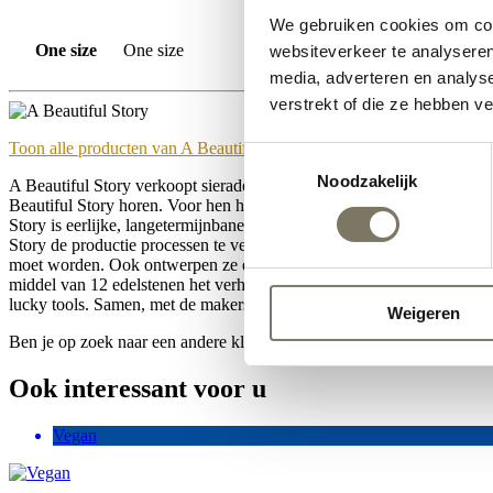
We gebruiken cookies om cont
One size
One size
websiteverkeer te analyseren
media, adverteren en analys
verstrekt of die ze hebben v
Toon alle producten van A Beautiful Story
Toestemmingsselectie
Noodzakelijk
A Beautiful Story verkoopt sieraden, wenskaarten en cadeautjes die 
Beautiful Story horen. Voor hen hebben de producten die ze maken een
Story is eerlijke, langetermijnbanen creëren in landen als Nepal. Da
Story de productie processen te verduurzamen, waarin ze met de make
moet worden. Ook ontwerpen ze de producten niet zomaar, samen met
middel van 12 edelstenen het verhaal op een andere manier te vertel
lucky tools. Samen, met de makers en met de klanten, zorgt a Beautiful
Weigeren
Ben je op zoek naar een andere kleur of soort sieraad? We hebben no
Ook interessant voor u
Vegan