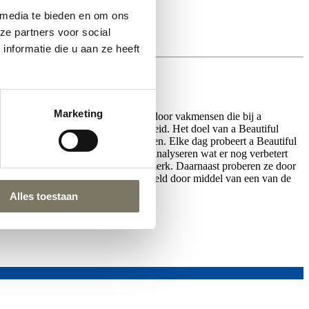
 media te bieden en om ons
ze partners voor social
nformatie die u aan ze heeft
Marketing
ar door producenten ver weg, maar door vakmensen die bij a
ofd, eten op tafel en zelfstandigheid. Het doel van a Beautiful
 zo veel mogelijk duurzame materialen. Elke dag probeert a Beautiful
er de werkers, kan het merk goed analyseren wat er nog verbetert
kunnen maken en dat past bij het merk. Daarnaast proberen ze door
 en hun verhaal kan worden doorverteld door middel van een van de
.
Alles toestaan