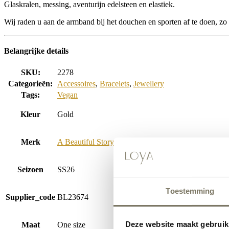
Glaskralen, messing, aventurijn edelsteen en elastiek.
Wij raden u aan de armband bij het douchen en sporten af te doen, zo 
Belangrijke details
SKU:
2278
Categorieën:
Accessoires
,
Bracelets
,
Jewellery
Tags:
Vegan
Kleur
Gold
Merk
A Beautiful Story
Seizoen
SS26
Toestemming
Supplier_code
BL23674
Deze website maakt gebruik
Maat
One size