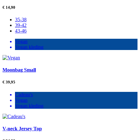
€
14,90
35-38
39-42
43-46
Vegan
Vegan kleding
Moonbag Small
€
39,95
Cadeau's
Vegan
Vegan kleding
V-neck Jersey Top