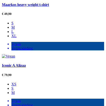
Maarkos heavy weight t-shirt
€
49,90
S
M
L
XL
Vegan
Vegan kleding
Iconic A Alizaa
€
79,90
XS
S
M
Vegan
Vegan kleding