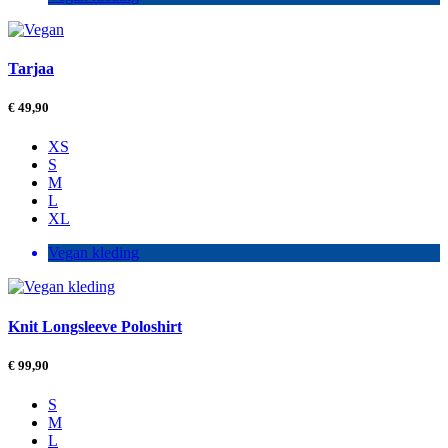
Tarjaa
€
49,90
XS
S
M
L
XL
Vegan kleding
Knit Longsleeve Poloshirt
€
99,90
S
M
L