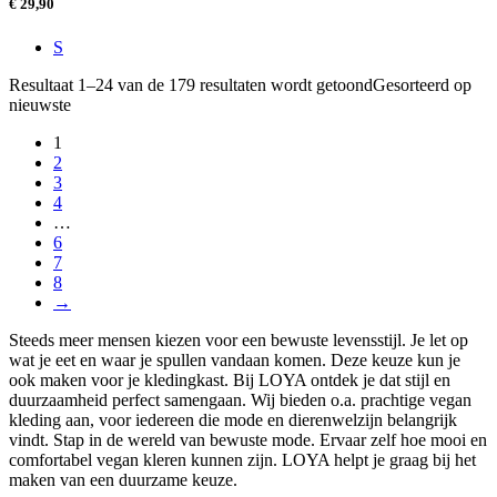
€
29,90
S
Resultaat 1–24 van de 179 resultaten wordt getoond
Gesorteerd op
nieuwste
1
2
3
4
…
6
7
8
→
Steeds meer mensen kiezen voor een bewuste levensstijl. Je let op
wat je eet en waar je spullen vandaan komen. Deze keuze kun je
ook maken voor je kledingkast. Bij LOYA ontdek je dat stijl en
duurzaamheid perfect samengaan. Wij bieden o.a. prachtige vegan
kleding aan, voor iedereen die mode en dierenwelzijn belangrijk
vindt. Stap in de wereld van bewuste mode. Ervaar zelf hoe mooi en
comfortabel vegan kleren kunnen zijn. LOYA helpt je graag bij het
maken van een duurzame keuze.