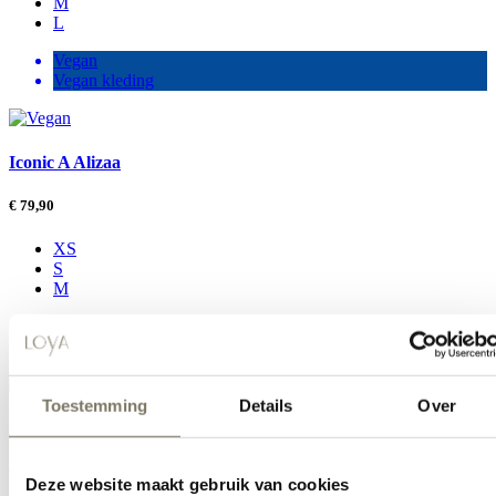
M
L
Vegan
Vegan kleding
Iconic A Alizaa
€
79,90
XS
S
M
Vegan
Vegan kleding
Toestemming
Details
Over
Jaames
€
29,90
Deze website maakt gebruik van cookies