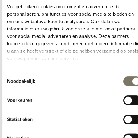
S
We gebruiken cookies om content en advertenties te
XL
personaliseren, om functies voor social media te bieden en
Cadeau's
om ons websiteverkeer te analyseren. Ook delen we
Vegan
informatie over uw gebruik van onze site met onze partners
Vegan kleding
voor social media, adverteren en analyse. Deze partners
kunnen deze gegevens combineren met andere informatie di
u aan ze heeft verstrekt of die ze hebben verzameld op basi
Saamus Bold
van uw gebruik van hun services.
€
14,90
Toestemmingsselectie
35-38
Noodzakelijk
39-42
43-46
Voorkeuren
Cadeau's
Vegan
Vegan kleding
Statistieken
Yenaas Bold