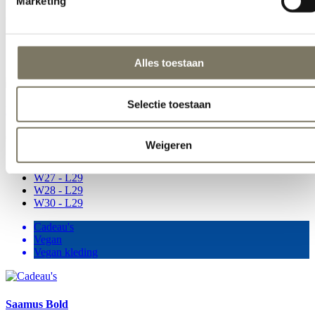
Marketing
€
39,90
Vegan
Vegan kleding
Alles toestaan
Selectie toestaan
Leila
€
150,00
Weigeren
W26 - L29
W27 - L29
W28 - L29
W30 - L29
Cadeau's
Vegan
Vegan kleding
Saamus Bold