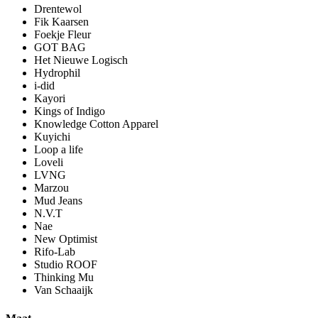
Drentewol
Fik Kaarsen
Foekje Fleur
GOT BAG
Het Nieuwe Logisch
Hydrophil
i-did
Kayori
Kings of Indigo
Knowledge Cotton Apparel
Kuyichi
Loop a life
Loveli
LVNG
Marzou
Mud Jeans
N.V.T
Nae
New Optimist
Rifo-Lab
Studio ROOF
Thinking Mu
Van Schaaijk