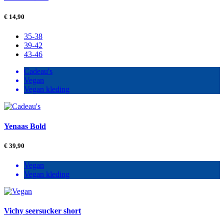
€
14,90
35-38
39-42
43-46
Cadeau's
Vegan
Vegan kleding
Yenaas Bold
€
39,90
Vegan
Vegan kleding
Vichy seersucker short