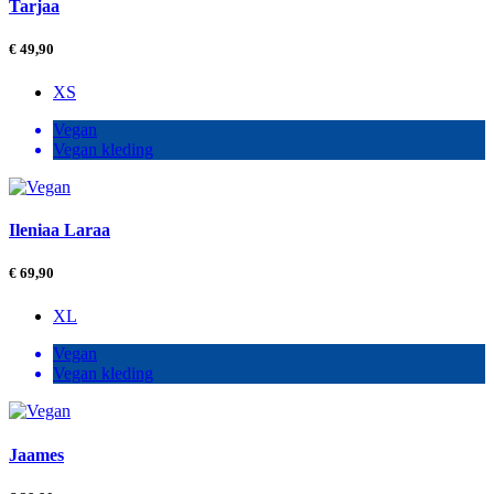
Tarjaa
€
49,90
XS
Vegan
Vegan kleding
Ileniaa Laraa
€
69,90
XL
Vegan
Vegan kleding
Jaames