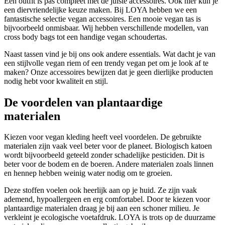
Een outfit is pas compleet met de juiste accessoires. Ook hier kun je
een diervriendelijke keuze maken. Bij LOYA hebben we een
fantastische selectie vegan accessoires. Een mooie vegan tas is
bijvoorbeeld onmisbaar. Wij hebben verschillende modellen, van
cross body bags tot een handige vegan schoudertas.
Naast tassen vind je bij ons ook andere essentials. Wat dacht je van
een stijlvolle vegan riem of een trendy vegan pet om je look af te
maken? Onze accessoires bewijzen dat je geen dierlijke producten
nodig hebt voor kwaliteit en stijl.
De voordelen van plantaardige
materialen
Kiezen voor vegan kleding heeft veel voordelen. De gebruikte
materialen zijn vaak veel beter voor de planeet. Biologisch katoen
wordt bijvoorbeeld geteeld zonder schadelijke pesticiden. Dit is
beter voor de bodem en de boeren. Andere materialen zoals linnen
en hennep hebben weinig water nodig om te groeien.
Deze stoffen voelen ook heerlijk aan op je huid. Ze zijn vaak
ademend, hypoallergeen en erg comfortabel. Door te kiezen voor
plantaardige materialen draag je bij aan een schoner milieu. Je
verkleint je ecologische voetafdruk. LOYA is trots op de duurzame