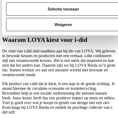
LOYA Breda vind je een zorgvuldig geselecteerd aanbod. We zijn
trots op de prachtige items die ze maken. Denk bijvoorbeeld aan:
Selectie toestaan
Stijlvolle i-did laptophoezen
Decoratieve onderzetters in diverse kleuren
Unieke opbergtasjes
Weigeren
Kleurrijke i-did tassen
Waarom LOYA kiest voor i-did
De visie van i-did sluit naadloos aan bij die van LOYA. Wij geloven
in bewuste keuzes en producten met een verhaal. i-did combineert
stijl met verantwoorde keuzes. Het is een merk dat inspireert en laat
zien dat het anders kan. Daarom zijn we bij LOYA Breda zo’n grote
fan. Samen werken we aan een mooiere wereld met bewuste en
verantwoorde mode.
Elk product van i-did dat je kiest, is een stap in de goede richting. Je
steunt hiermee de circulaire economie en textielrecycling.
Bovendien help je een sociale onderneming die mensen kansen
biedt. Jouw keuze heeft dus een positieve impact op mens en milieu.
Voel je goed over wat je koopt en geniet van design met een ziel.
Kom langs bij LOYA Breda en ontdek de prachtige collectie van i-
did zelf.