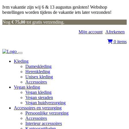
Ivm vakantie zijn wij 6 & 13 augustus gesloten! Webshop
bestellingen worden tijdens de vakantie iets later verzonden!
Nog
€
75,00
tot gratis verzending.
Mijn account
|
Afrekenen
|
0 items
Kleding
Dameskleding
Herenkleding
Unisex kleding
Accessoires
Vegan kleding
Vegan kleding
Vegan sieraden
Vegan huidverzorging
Accessoires en verzorging
Persoonlijke verzorging
Accessoires
Interieur accessoires
Kantoorartikelen