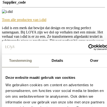
Supplier_code
Toon alle producten van i-did
i-did is een merk dat bewijst dat design en recycling perfect
samengaan. Bij LOYA zijn we dol op verhalen met een missie. Het
verhaal van i-did is er zo een. Ze transformeren afgedankt textiel in
schitterende nieuwe producten. Dit past perfect bij onze passie voor
verantwoorde mode. Ontdek een merk dat niet alleen mooi is, maar
ook echt een verschil maakt in de wereld.
Wat is i-did precies?
Toestemming
Details
Over
i-did is een pionier op het gebied van textielrecycling. Ze geven oud
textiel een waardevol tweede leven. Denk aan oude bedrijfskleding
Deze website maakt gebruik van cookies
of afgedankte stoffen. Deze materialen worden verwerkt tot een
uniek en hoogwaardig gerecycled vilt. Dit proces is een prachtig
We gebruiken cookies om content en advertenties te
voorbeeld van de circulaire economie. i-did laat zien dat afval niet
personaliseren, om functies voor social media te bieden en
het einde is. Het is juist het begin van iets nieuws en moois. Ontdek
bijvoorbeeld de i-did laptophoezen, tassen of onderzetters van vilt.
om ons websiteverkeer te analyseren. Ook delen we
informatie over uw gebruik van onze site met onze partners
Het merk is meer dan alleen een producent van verantwoorde